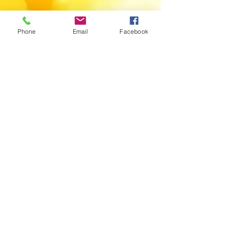
Phone
Email
Facebook