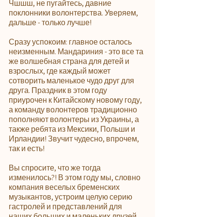
Чшшш, не пугайтесь, давние 
поклонники волонтерства. Уверяем, 
дальше - только лучше!
Сразу успокоим: главное осталось 
неизменным. Мандариния - это все та 
же волшебная страна для детей и 
взрослых, где каждый может 
сотворить маленькое чудо друг для 
друга. Праздник в этом году 
приурочен к Китайскому новому году, 
а команду волонтеров традиционно 
пополняют волонтеры из Украины, а 
также ребята из Мексики, Польши и 
Ирландии! Звучит чудесно, впрочем, 
так и есть!
Вы спросите, что же тогда 
изменилось?! В этом году мы, словно 
компания веселых бременских 
музыкантов, устроим целую серию 
гастролей и представлений для 
наших больших и маленьких друзей. 