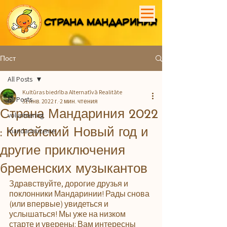
СТРАНА МАНДАРИНИЯ
СТРАНА МАНДАРИНИЯ
Пост
All Posts
Kultūras biedrība Alternatīvā Realitāte
All Posts
31 янв. 2022 г.
2 мин. чтения
Страна Мандариния 2022
volunteering
: Китайский Новый год и
mandarinuzeme
другие приключения
бременских музыкантов
Здравствуйте, дорогие друзья и 
поклонники Мандаринии! Рады снова 
(или впервые) увидеться и 
услышаться! Мы уже на низком 
старте и уверены: Вам интересны 