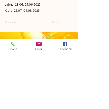
Latvija:
19.06.-27.06.2025
Kipra:
25.07.-04.08.2025
.
Previous
Next
Phone
Email
Facebook
Проект организован и реализуется с 2013 года.
Культурное
общество "Альтернативная
реальность"
Рига, улица Лачплеша 54а
Тел. (+371)
22189430
,
29467064
Эмайл
alternativarealitate@gmail.co
m
www.alternativa.lv
ПОЛИТИКА КОНФИДЕНЦИАЛЬНОСТИ
КОНТАКТЫ
ЗАЩИТА ПЕРСОНАЛЬНЫХ ДАННЫХ