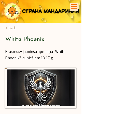
СТРАНА МАНДАРИНИЯ
СТРАНА МАНДАРИНИЯ
< Back
White Phoenix
Erasmus+ jauniešu apmaiņa "White
Phoenix" jauniešiem 13-17 g